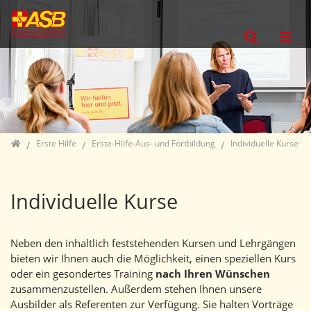
Direkt zur Hauptnavigation springen
Direkt zum Inhalt springen
Jump to sub navigation
Home
Erste Hilfe
Erste-Hilfe-Aus- und Fortbildung
Individuelle Kurse
Individuelle Kurse
Neben den inhaltlich feststehenden Kursen und Lehrgängen
bieten wir Ihnen auch die Möglichkeit, einen speziellen Kurs
oder ein gesondertes Training
nach Ihren Wünschen
zusammenzustellen. Außerdem stehen Ihnen unsere
Ausbilder als Referenten zur Verfügung. Sie halten Vorträge