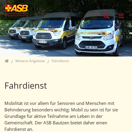
Direkt zur Hauptnavigation springen
Direkt zum Inhalt springen
Jump to sub navigation
Home
Weitere Angebote
Fahrdienst
Fahrdienst
Mobilität ist vor allem für Senioren und Menschen mit
Behinderung besonders wichtig: Mobil zu sein ist für sie
Grundlage für aktive Teilnahme am Leben in der
Gemeinschaft. Der ASB Bautzen bietet daher einen
Fahrdienst an.