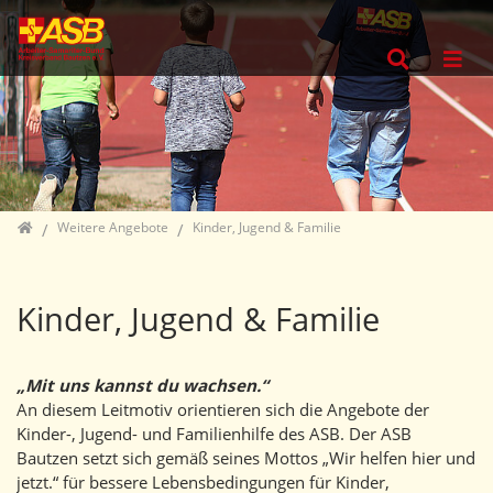
Direkt zur Hauptnavigation springen
Direkt zum Inhalt springen
Jump to sub navigation
Home
Weitere Angebote
Kinder, Jugend & Familie
Kinder, Jugend & Familie
„Mit uns kannst du wachsen.“
An diesem Leitmotiv orientieren sich die Angebote der
Kinder-, Jugend- und Familienhilfe des ASB. Der ASB
Bautzen setzt sich gemäß seines Mottos „Wir helfen hier und
jetzt.“ für bessere Lebensbedingungen für Kinder,