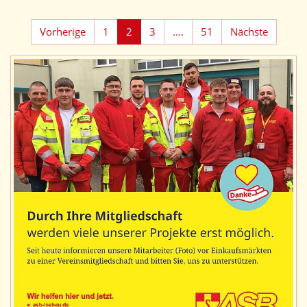
Vorherige
1
2
3
....
51
Nächste