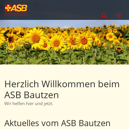
Direkt zur Hauptnavigation springen
Direkt zum Inhalt springen
Zurück
Weiter
Herzlich Willkommen beim
ASB Bautzen
Wir helfen hier und jetzt.
Aktuelles vom ASB Bautzen